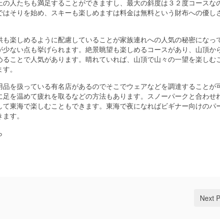
上の人たちも満足することができますし、最大の斜度は３２度コースな
ではそりを始め、スキーも楽しめますは料金は無料という財布への優し
供も楽しめるように配慮していることが家族連れへの人気の秘密になっ
が少ない点も挙げられます。絶景眺望も楽しめるコースがあり、山頂か
めることで人気があります。晴れていれば、山頂で山々の一望を楽しむ
ます。
用品を扱っている有名店があるのでそこでウェアなどを調達することが
に足を温めて疲れを取るなどの方法もあります。スノーパークと合わせ
して東海で楽しむこともできます。東海で夜になればビギナー向けのパ
きます。
ら
Next 