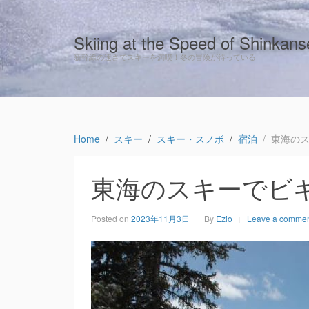
Skiing at the Speed of Shinkan
新幹線の速さでスキーを満喫！冬の冒険が待っている
Home
スキー
スキー・スノボ
宿泊
東海の
東海のスキーでビ
Posted on
2023年11月3日
By
Ezio
Leave a comme