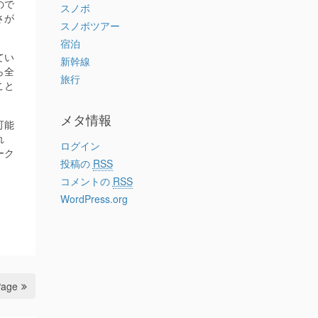
ので
スノボ
さが
スノボツアー
宿泊
てい
新幹線
ら全
旅行
こと
メタ情報
可能
れ
ログイン
ーク
投稿の
RSS
コメントの
RSS
WordPress.org
Page