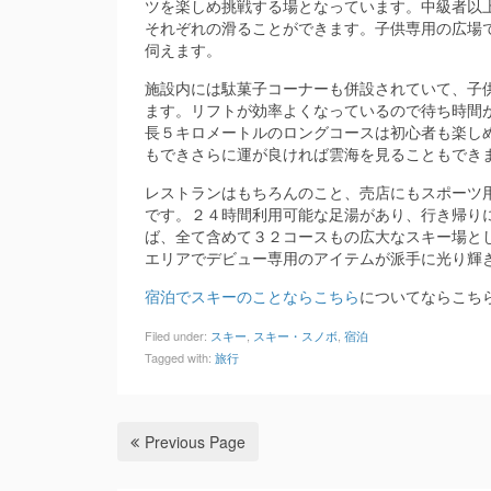
ツを楽しめ挑戦する場となっています。中級者以
それぞれの滑ることができます。子供専用の広場
伺えます。
施設内には駄菓子コーナーも併設されていて、子
ます。リフトが効率よくなっているので待ち時間
長５キロメートルのロングコースは初心者も楽し
もできさらに運が良ければ雲海を見ることもでき
レストランはもちろんのこと、売店にもスポーツ
です。２４時間利用可能な足湯があり、行き帰り
ば、全て含めて３２コースもの広大なスキー場と
エリアでデビュー専用のアイテムが派手に光り輝
宿泊でスキーのことならこちら
についてならこち
Filed under:
スキー
,
スキー・スノボ
,
宿泊
Tagged with:
旅行
Previous Page