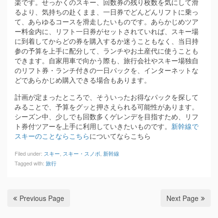
楽です。せっかくのスキー、回数券の残り枚数を気にして滑
るより、気持ちの赴くまま、一日券でどんどんリフトに乗っ
て、あらゆるコースを滑走したいものです。あらかじめツア
ー料金内に、リフト一日券がセットされていれば、スキー場
に到着してからどの券を購入するか迷うこともなく、当日持
参の予算を上手に配分して、ランチやお土産代に使うことも
できます。自家用車で向かう際も、旅行会社やスキー場独自
のリフト券・ランチ付きの一日パックを、インターネットな
どであらかじめ購入できる場合もあります。
計画が定まったところで、そういったお得なパックを探して
みることで、予算をグッと押さえられる可能性があります。
シーズン中、少しでも回数多くゲレンデを目指すため、リフ
ト券付ツアーを上手に利用していきたいものです。
新幹線で
スキーのことならこちら
についてならこちら
Filed under:
スキー
,
スキー・スノボ
,
新幹線
Tagged with:
旅行
Previous Page
Next Page