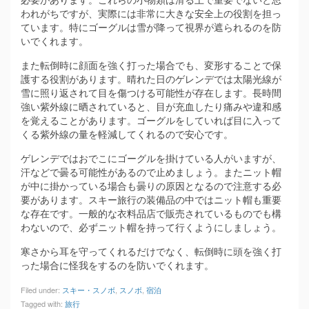
われがちですが、実際には非常に大きな安全上の役割を担っ
ています。特にゴーグルは雪が降って視界が遮られるのを防
いでくれます。
また転倒時に顔面を強く打った場合でも、変形することで保
護する役割があります。晴れた日のゲレンデでは太陽光線が
雪に照り返されて目を傷つける可能性が存在します。長時間
強い紫外線に晒されていると、目が充血したり痛みや違和感
を覚えることがあります。ゴーグルをしていれば目に入って
くる紫外線の量を軽減してくれるので安心です。
ゲレンデではおでこにゴーグルを掛けている人がいますが、
汗などで曇る可能性があるので止めましょう。またニット帽
が中に掛かっている場合も曇りの原因となるので注意する必
要があります。スキー旅行の装備品の中ではニット帽も重要
な存在です。一般的な衣料品店で販売されているものでも構
わないので、必ずニット帽を持って行くようにしましょう。
寒さから耳を守ってくれるだけでなく、転倒時に頭を強く打
った場合に怪我をするのを防いでくれます。
Filed under:
スキー・スノボ
,
スノボ
,
宿泊
Tagged with:
旅行