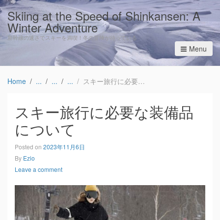
Skiing at the Speed of Shinkansen: A
Winter Adventure
新幹線の速さでスキーを満喫！冬の冒険が待っている
Menu
Home
スキー旅行に必要な装備品について
スキー旅行に必要な装備品
について
Posted on
2023年11月6日
By
Ezio
Leave a comment