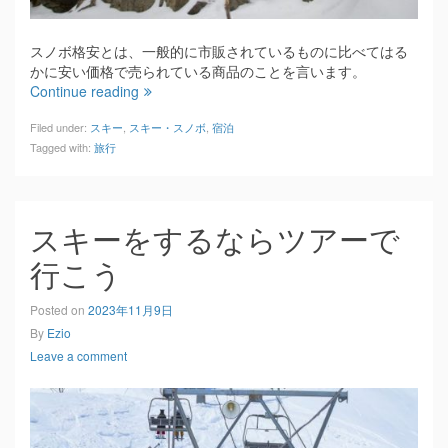
スノボ格安とは、一般的に市販されているものに比べてはる
かに安い価格で売られている商品のことを言います。
Continue reading
Filed under:
スキー
,
スキー・スノボ
,
宿泊
Tagged with:
旅行
スキーをするならツアーで
行こう
Posted on
2023年11月9日
By
Ezio
Leave a comment