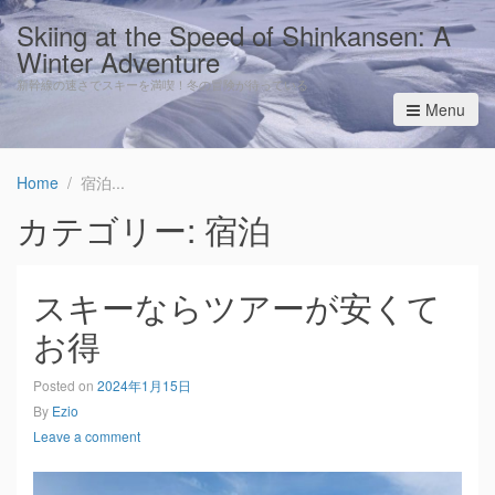
Skiing at the Speed of Shinkansen: A
Winter Adventure
新幹線の速さでスキーを満喫！冬の冒険が待っている
Menu
Home
宿泊
カテゴリー: 宿泊
スキーならツアーが安くて
お得
Posted on
2024年1月15日
By
Ezio
Leave a comment