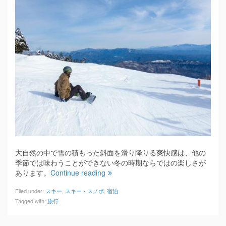
大自然の中で雪の積もった斜面を滑り降りる爽快感は、他の
季節では味わうことができない冬の時期ならではの楽しさが
あります。
Continue reading
Filed under:
スキー
,
スキー・スノボ
,
宿泊
Tagged with:
旅行