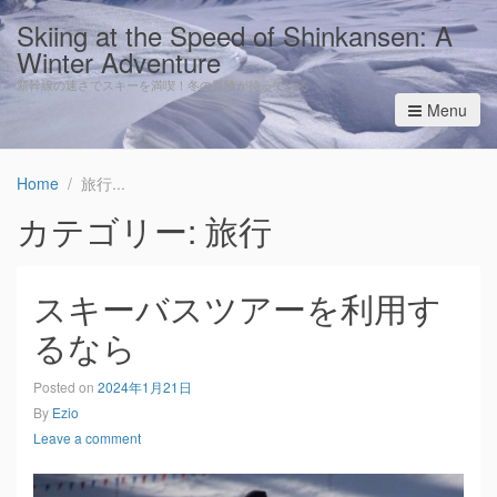
Skiing at the Speed of Shinkansen: A
Winter Adventure
新幹線の速さでスキーを満喫！冬の冒険が待っている
Menu
Home
旅行
カテゴリー: 旅行
スキーバスツアーを利用す
るなら
Posted on
2024年1月21日
By
Ezio
Leave a comment