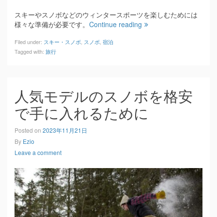
スキーやスノボなどのウィンタースポーツを楽しむためには
様々な準備が必要です。
Continue reading
Filed under:
スキー・スノボ
,
スノボ
,
宿泊
Tagged with:
旅行
人気モデルのスノボを格安
で手に入れるために
Posted on
2023年11月21日
By
Ezio
Leave a comment