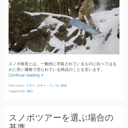
スノボ格安とは、一般的に市販されているものに比べてはる
かに安い価格で売られている商品のことを言います。
Continue reading
Filed under:
スキー
,
スキー・スノボ
,
宿泊
Tagged with:
旅行
スノボツアーを選ぶ場合の
基準