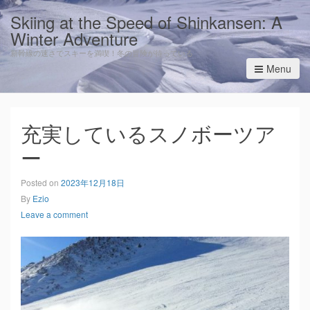
Skiing at the Speed of Shinkansen: A
Winter Adventure
新幹線の速さでスキーを満喫！冬の冒険が待っている
Menu
充実しているスノボーツア
ー
Posted on
2023年12月18日
By
Ezio
Leave a comment