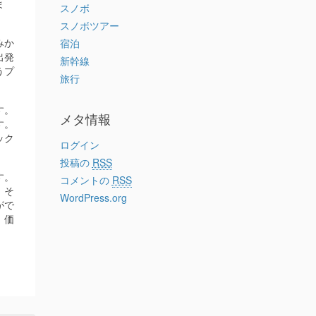
ま
スノボ
スノボツアー
みか
宿泊
出発
新幹線
うプ
旅行
す。
メタ情報
す。
ック
ログイン
投稿の
RSS
す。
コメントの
RSS
。そ
WordPress.org
がで
、価