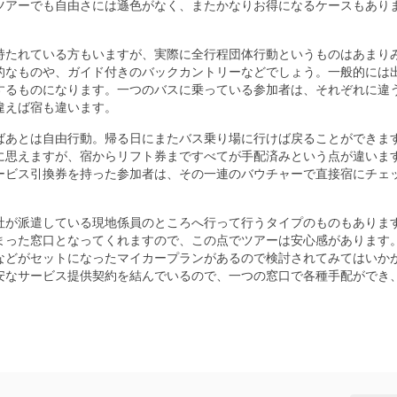
ツアーでも自由さには遜色がなく、またかなりお得になるケースもあり
持たれている方もいますが、実際に全行程団体行動というものはあまり
的なものや、ガイド付きのバックカントリーなどでしょう。一般的には
するものになります。一つのバスに乗っている参加者は、それぞれに違
違えば宿も違います。
ばあとは自由行動。帰る日にまたバス乗り場に行けば戻ることができま
に思えますが、宿からリフト券まですべてが手配済みという点が違いま
ービス引換券を持った参加者は、その一連のバウチャーで直接宿にチェ
社が派遣している現地係員のところへ行って行うタイプのものもありま
まった窓口となってくれますので、この点でツアーは安心感があります
などがセットになったマイカープランがあるので検討されてみてはいか
安なサービス提供契約を結んでいるので、一つの窓口で各種手配ができ