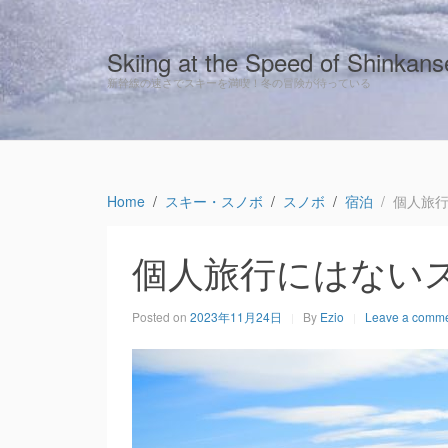
Skiing at the Speed of Shinkan
新幹線の速さでスキーを満喫！冬の冒険が待っている
Home
スキー・スノボ
スノボ
宿泊
個人旅
個人旅行にはない
Posted on
2023年11月24日
By
Ezio
Leave a comm