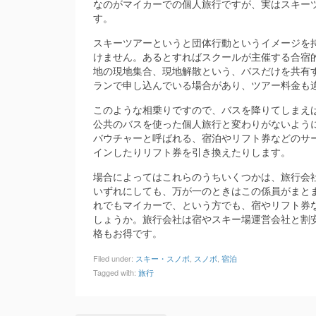
なのがマイカーでの個人旅行ですが、実はスキー
す。
スキーツアーというと団体行動というイメージを
けません。あるとすればスクールが主催する合宿
地の現地集合、現地解散という、バスだけを共有
ランで申し込んでいる場合があり、ツアー料金も
このような相乗りですので、バスを降りてしまえ
公共のバスを使った個人旅行と変わりがないよう
バウチャーと呼ばれる、宿泊やリフト券などのサ
インしたりリフト券を引き換えたりします。
場合によってはこれらのうちいくつかは、旅行会
いずれにしても、万が一のときはこの係員がまと
れでもマイカーで、という方でも、宿やリフト券
しょうか。旅行会社は宿やスキー場運営会社と割
格もお得です。
Filed under:
スキー・スノボ
,
スノボ
,
宿泊
Tagged with:
旅行